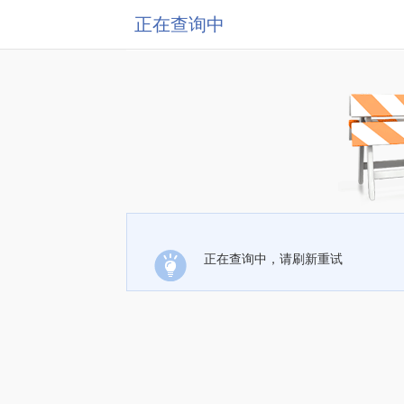
正在查询中
正在查询中，请刷新重试